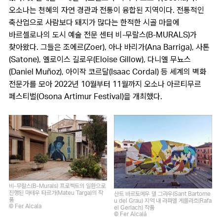
오소나는 천혜의 자연 경관과 전통이 융합된 지역이다. 전통적인
축산업으로 사람보다 돼지가 많다는 한적한 시골 마을에
바르셀로나의 도시 예술 전문 센터 비-무랄스(B-MURALS)가
찾아왔다. 그들은 조에르(Zoer), 아나 바리가(Ana Barriga), 사톤
(Satone), 엘로이스 길로우(Eloise Gillow), 다니엘 무뇨스
(Daniel Muñoz), 아이작 코르달(Isaac Cordal) 등 세계의 벽화
전문가를 모아 2022년 10월부터 11월까지 오소나 아르티무르
페스티벌(Osona Artimur Festival)을 개최했다.
비-무랄스(B-Murals) 프로젝트의 일환으로
진행된 마테우 타르가(Mateu Targa)의 작
산트 바르토메우 델 그라우(Sant Bartome
품
u del Grau) 지역 내 라파엘 게를라흐(Rafa
© Fer Alcala
el Gerlach) 작품
© Fer Alcalá