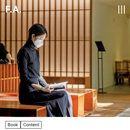
F.A.
Book
Content