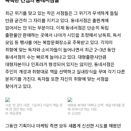
독특한 컨셉의 동네서점들
최근 위기를 맞고 있는 작은 서점들은 그 위기가 무색하게 들릴
만큼 굳건히 그 자리를 지키고 있다. 동네서점은 출판계에
없어서는 안 되는 부분이다. 이제 동네서점은 단순히 독립
출판물만 판매하는 곳에서 나아가 시민을 초청해서 낭독회, 독서
모임 등 행사를 여는 복합문화장소로 주목받고 있다. 각자의
취향에 맞는 독자와 소비자들이 늘어나면서 최근 2~3년 동안
동네서점의 수는 빠르게 늘어나고 있다. 대형출판사만큼
대형자본이나 인프라가 형성되어 있지는 않지만, 동네서점은
주인의 개성과 취향대로 책을 선택하고 실내장식을 꾸며 각기 다른
분위기를 가진다. 독자들 또한 자신의 취향에 맞는 서점을
찾아가고 있다.
서촌 '한 권의 서점', 1일마다 이달의 책을 정
혜화동 북카페 '어쩌다 산책', 매달 테마를 정
해 한 권만 파는 서점
해 큐레이션 하는 서점
Ⓒ 매일경제
Ⓒ 김성헌
그동안 기획이나 마케팅 측면 모두 새롭게 신선한 시도를 해왔던