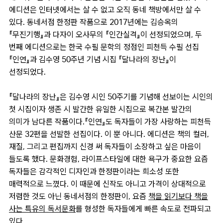
에디션은 인터넷에서는 살 수 없고 오직 동네 책방에서만 살 수
있다. 동네서점 한정판 작품으로 2017년에는 김승옥의
『무진기행』과 다자이 오사무의 『인간실격』이 선정되었으며, 두
번째 에디션으로는 한국 수필 문학의 정점인 피천득 수필 선집
『인연』과 김수영 50주년 기념 시집 『달나라의 장난』이
선정되었다.
『달나라의 장난』은 김수영 시인 50주기를 기념해 선보이는 시인의
첫 시집이자 생존 시 발간한 유일한 시집으로 복간본 발간의
의미가 남다른 작품이다.『인연』도 독자들이 가장 사랑하는 피천득
산문 32편을 선발한 선집이다. 이 뿐 아니다. 에디션은 책의 컬러,
재질, 그리고 편집까지 신경 써 독자들이 소장하고 싶은 마음이
들도록 했다. 문화경험, 라이프스타일에 대한 욕구가 중요한 요즘
독자들은 감각적인 디자인과 한정판이라는 희소성 또한
매력적으로 느꼈다. 이 때문에 신작도 아니고 가격이 상대적으로
저렴한 것도 아닌 동네서점의 한정판이, 요즘
책을 읽기보다 책을
사는 특유의 독서문화
를 형성한 독자들에게 빠른 속도로 전파되고
있다.