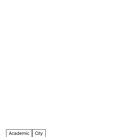
F.A.
Academic
City