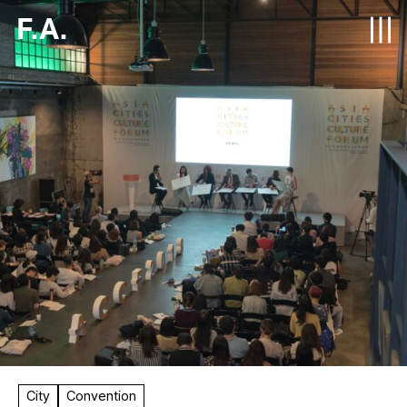
F.A.
City
Convention