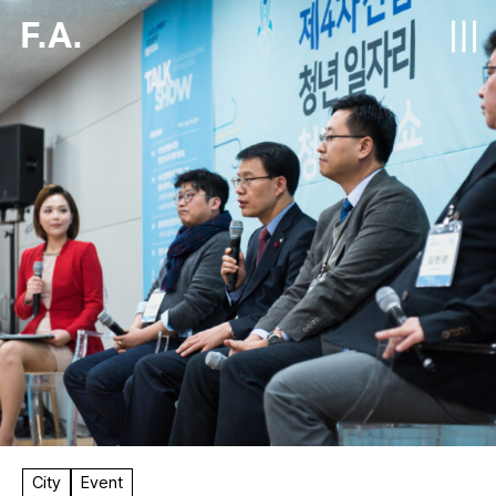
F.A.
City
Event