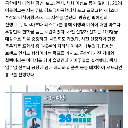
공항에서 다양한 공연
,
토크
,
전시
,
체험 이벤트 등이 열린다
. 2024
이륙위크는 지난
7
월
,
김포국제공항에서 토크 프로그램
<
마츠다
부장의 미식여행
>
으로 그 시작을 알렸다
.
방송인 박혜진의
진행으로
,
책
<
마츠다 리스트
>
를 통해 여행과 미식에 대한 마츠다
부장만의 철학을 듣는 시간이었다
.
사전 신청자 선착순
100
명을
대상으로 책을 증정하고
,
사인회도 가졌다
.
사전 신청자와 현장
등록자를 포함해 총
149
분이 자리해 이야기 나누었다
. F.A.
는
브랜드 인지도 향상이라는 목표를 가지고
,
공항이 가진 기대와
설렘이라는 이미지를 담아 슬로건과 키비주얼을 설정했다
.
행사
일주일 전부터 공항에 안내 배너와 리플렛 등을 배치하여 오프라인
홍보를 진행했다
.