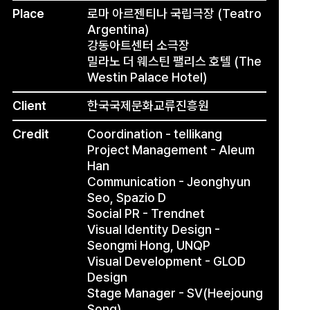
Place
로마 아르젠티나 국립극장 (Teatro
Argentina)
강동아트센터 소극장
밀라노 더 웨스틴 팰리스 호텔 (The
Westin Palace Hotel)
Client
한국국제문화교류진흥원
Credit
Coordination - tellikang
Project Management - Aleum
Han
Communication - Jeonghyun
Seo, Spazio D
Social PR - Trendnet
Visual Identity Design -
Seongmi Hong, UNQP
Visual Development - GLOD
Design
Stage Manager - SV(Heejoung
Song)