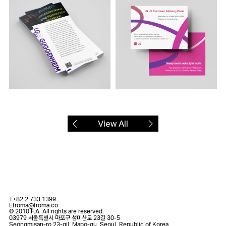
View All
T
+82 2 733 1399
E
froma@froma.co
© 2010 F.A. All rights are reserved.
03979 서울특별시 마포구 성미산로 23길 30-5
Seongmisan-ro 23-gil, Mapo-gu, Seoul, Republic of Korea