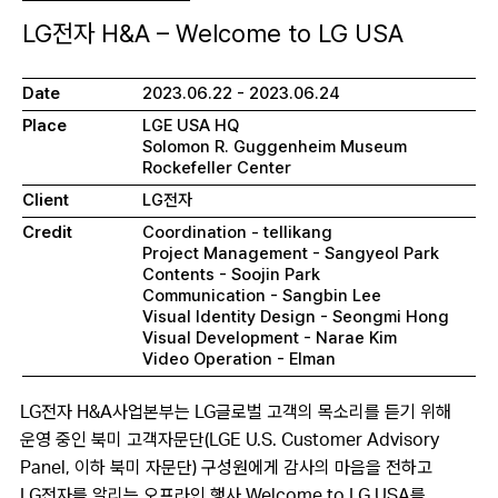
LG전자 H&A – Welcome to LG USA
Date
2023.06.22 - 2023.06.24
Place
LGE USA HQ
Solomon R. Guggenheim Museum
Rockefeller Center
Client
LG전자
Credit
Coordination - tellikang
Project Management - Sangyeol Park
Contents - Soojin Park
Communication - Sangbin Lee
Visual Identity Design - Seongmi Hong
Visual Development - Narae Kim
Video Operation - Elman
LG전자 H&A사업본부는 LG글로벌 고객의 목소리를 듣기 위해
운영 중인 북미 고객자문단(LGE U.S. Customer Advisory
Panel, 이하 북미 자문단) 구성원에게 감사의 마음을 전하고
LG전자를 알리는 오프라인 행사 Welcome to LG USA를