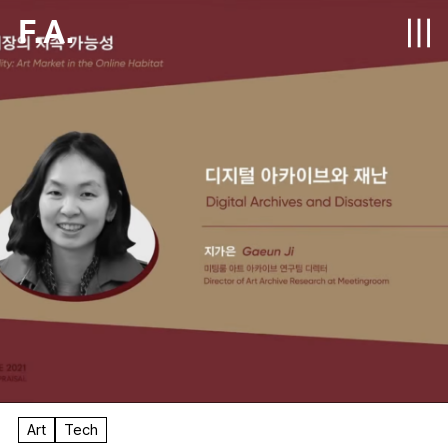
F.A.
Art
Tech