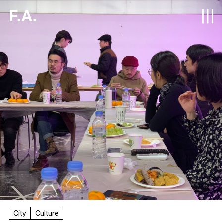
F.A.
City
Culture