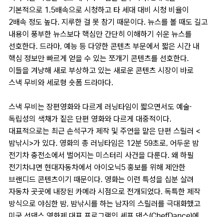
기본적으로 1.5배속으로 시청하고 타 세대 대비 시청 비율이
2배속 정도 높다. 지루한 걸 못 참기 때문이다. 뉴스를 볼 때도 길고
내용이 풍부한 뉴스보다 핵심만 간단히 이해하기 쉬운 뉴스를
선호한다. 드라마, 예능 등 다양한 콘텐츠 부문에서 짧은 시간 내
핵심 정보만 빠르게 얻을 수 있는 쪼개기 콘텐츠를 선호한다.
이들을 겨냥해 새로 부상하고 있는 새로운 콘텐츠 시장이 바로
스낵 무비와 세로형 숏폼 드라마다.
스낵 무비는 장편영화와 다르게 러닝타임이 짧으면서도 예술·
독립성의 색채가 짙은 단편 영화와 다르게 대중적이다.
대표적으로는 최근 손석구가 제작 및 주연을 맡은 단편 스릴러 <
밤낚시>가 있다. 영화의 총 러닝타임은 12분 59초로, 어두운 밤
전기차 충전소에서 벌어지는 미스터리 사건을 다룬다. 왜 하필
전기차냐면 현대자동차에서 아이오닉5 홍보를 위해 제안한
브랜디드 콘텐츠이기 때문이다. 영화는 이런 특성을 십분 살려
자동차 곳곳에 내장된 카메라 시점으로 전개되었다. 독특한 제작
방식으로 야심한 밤, 밤낚시를 하는 남자의 스릴러를 극대화했고
미국 선댄스 영화제 대표 프로그램인 셰프 댄스(ChefDance)에