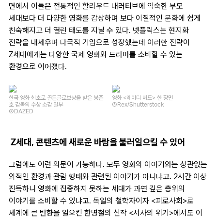
면에서 이들은 전통적인 할리우드 내러티브에 익숙한 부모
세대보다 더 다양한 영화를 감상하며 보다 이질적인 문화에 쉽게
친숙해지고 더 열린 태도를 지닐 수 있다. 넷플릭스는 현지화
전략을 내세우며 다국적 기업으로 성장했는데 이러한 전략이
Z세대에게는 다양한 국제 영화와 드라마를 소비할 수 있는
환경으로 이어졌다.
한국 영화 최초로 골든글로브상을 받은 봉준
영화 <레이디 버드> 한 장면
호 감독의 수상 소감 일부
ⒸRex/Shutterstock
ⒸDAZED
Z세대, 콘텐츠에 새로운 바람을 불러일으킬 수 있어
그럼에도 이런 의문이 가능하다. 모두 영화의 이야기와는 상관없는
외적인 환경과 관람 형태와 관련된 이야기가 아니냐고. 2시간 이상
진득하니 영화에 집중하지 못하는 세대가 과연 깊은 층위의
이야기를 소비할 수 있냐고. 독일의 철학자이자 <피로사회>로
세계에 큰 반향을 일으킨 한병철의 신작 <서사의 위기>에서도 이