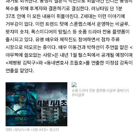
과거로 회귀한다. 동생의 결혼식 직전으로 되돌아간 언니는 동생의
복수를 위해 후계자와 결혼하기로 결심한다. 러닝타임 단 1분
37초 안에 이 모든 내용이 휘몰아친다. Z세대는 이런 이야기에
거부감이 없다. 이런 트렌드 탓에 스푼랩스에서 운영하는 비글루,
왓챠의 숏챠, 폭스미디어의 탑릴스 등 숏폼 드라마 전용 플랫폼이
출시되고 있다. 유명 배우와 제작진도 참여하면서 점차 주류
시장으로 떠오르는 중이다. 배우 이동건과 박하선이 주연을 맡은 <
아무짝에 쓸모없는 사랑>은 내년 1월 펄스픽에서 공개될 예정이며
<제빵왕 김탁구>와 <동네변호사 조들호>를 연출한 이정섭 감독이
연출을 맡았다.
숏폼 드라마 전용 플랫폼 비글루 홈페이지
Ⓒ비글루
영화 <밤낚시>와 <4분 44초> 포스터