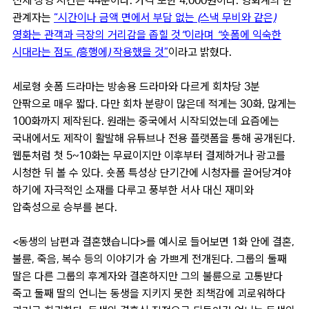
전체 상영 시간은 44분이다. 가격 또한 4,000원이다. 영화계의 한
관계자는
“
시간이나 금액 면에서 부담 없는 (스낵 무비와 같은)
영화는 관객과 극장의 거리감을 좁힐 것”이라며 “숏폼에 익숙한
시대라는 점도 (흥행에) 작용했을 것
”
이라고 밝혔다.
세로형 숏폼 드라마는 방송용 드라마와 다르게 회차당 3분
안팎으로 매우 짧다. 다만 회차 분량이 많은데 적게는 30화, 많게는
100화까지 제작된다. 원래는 중국에서 시작되었는데 요즘에는
국내에서도 제작이 활발해 유튜브나 전용 플랫폼을 통해 공개된다.
웹툰처럼 첫 5~10화는 무료이지만 이후부터 결제하거나 광고를
시청한 뒤 볼 수 있다. 숏폼 특성상 단기간에 시청자를 끌어당겨야
하기에 자극적인 소재를 다루고 풍부한 서사 대신 재미와
압축성으로 승부를 본다.
<동생의 남편과 결혼했습니다>를 예시로 들어보면 1화 안에 결혼,
불륜, 죽음, 복수 등의 이야기가 숨 가쁘게 전개된다. 그룹의 둘째
딸은 다른 그룹의 후계자와 결혼하지만 그의 불륜으로 고통받다
죽고 둘째 딸의 언니는 동생을 지키지 못한 죄책감에 괴로워하다