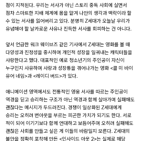
점이 지적된다. 우리는 서사가 아닌 스토리 중독 사회에 살면서
점차 스마트한 지배 체계에 몸을 맡겨 나만의 생각과 맥락이라 할
수 있는 서사를 잃어버리고 있다. 분명히 Z세대가 오늘날 우리가
유념해야 할 날카로운 사유나 진득한 서사를 회피하는 건 아니다.
앞서 언급한 워크 웨이브즈 같은 기사에서 Z세대는 영화를 볼 때
다양성과 진정성을 중시하며 개인적 성장을 일궈내는 캐릭터들을
사랑한다고 했다. 대표적인 예로 청소년기의 주인공이 자신이
누구인지 사유하며 사랑과 성장통을 겪어나가는 영화 <콜 미 바이
유어 네임>과 <레이디 버드>가 있다.
애니메이션 영역에서도 전통적인 영웅 서사를 따르는 주인공이
역경을 딛고 승리하는 구조가 아닌 역경과 함께 살아가며 실패해도
괜찮다는 메시지가 두드러진다. 경쟁이 일상화된 Z세대에게
승리는 오히려 번아웃을 부르는 피곤한 가치가 되기도 한다. 서로
적이 되어 이기기보다 함께 연대하고 보듬어주며 오히려 실패해도
괜찮은 사회를 만들고 싶은 게 이들의 바람일지 모른다. Z세대의
불안을 정확히 포착해 만든 <인사이드 아웃 2>는 실제로 해당