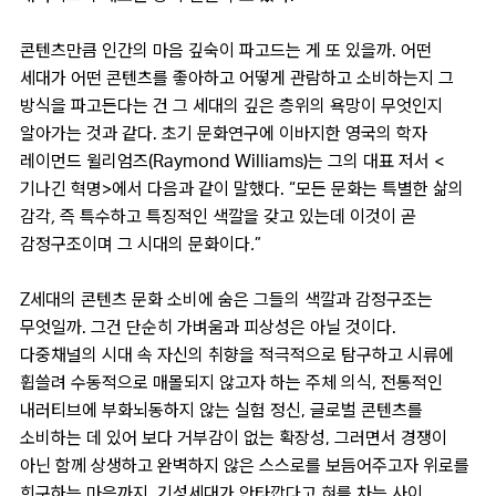
콘텐츠만큼 인간의 마음 깊숙이 파고드는 게 또 있을까. 어떤
세대가 어떤 콘텐츠를 좋아하고 어떻게 관람하고 소비하는지 그
방식을 파고든다는 건 그 세대의 깊은 층위의 욕망이 무엇인지
알아가는 것과 같다. 초기 문화연구에 이바지한 영국의 학자
레이먼드 윌리엄즈(Raymond Williams)는 그의 대표 저서 <
기나긴 혁명>에서 다음과 같이 말했다. “
모든 문화는 특별한 삶의
감각, 즉 특수하고 특징적인 색깔을 갖고 있는데 이것이 곧
감정구조이며 그 시대의 문화이다.
”
Z세대의 콘텐츠 문화 소비에 숨은 그들의 색깔과 감정구조는
무엇일까. 그건 단순히 가벼움과 피상성은 아닐 것이다.
다중채널의 시대 속 자신의 취향을 적극적으로 탐구하고 시류에
휩쓸려 수동적으로 매몰되지 않고자 하는 주체 의식, 전통적인
내러티브에 부화뇌동하지 않는 실험 정신, 글로벌 콘텐츠를
소비하는 데 있어 보다 거부감이 없는 확장성, 그러면서 경쟁이
아닌 함께 상생하고 완벽하지 않은 스스로를 보듬어주고자 위로를
희구하는 마음까지. 기성세대가 안타깝다고 혀를 차는 사이