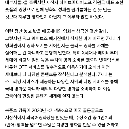
내부자들>을 흥행시킨 제작사 하이브미디어코프 김원국 대표 또한
숏폼의 영향으로 인해 영화의 성패를 판가름하는 건 못 만든
것보다 지루한 영화인지 아닌지 그 여부라 밝힌 바 있다.
이런 점만 놓고 봤을 때 Z세대와 영화는 상극인 것만 같다.
그렇지만 워크 웨이브즈 매거진에서 취재한 바에 따르면 Z세대가
영화관에서 영화 보기를 저어할지는 몰라도 영화를 자체를
싫어하는 건 아니라고 분명히 말한다. 특히 X세대나 베이비부머
세대와 비교해 훨씬 높은 수치의 영화 소비를 했으며 넷플릭스를
비롯한 OTT 서비스를 필수적으로 이용하기에 오히려 이전
세대보다 더 다양한 콘텐츠를 잡식한다고 분석한다. Z세대는
스트리밍 서비스가 제공하는 다양한 자막과 더빙 서비스를 통해
국내 영화뿐 아니라 해외의 다양한 영화를 소비하며 더 이상
모국어에 한정된 콘텐츠 세계에 살지 않는다.
봉준호 감독이 2020년 <기생충>으로 미국 골든글로브
시상식에서 외국어영화상을 받았을 때, 수상소감 중 1인치의
(언어) 장벽을 넘으면 수많은 다양한 영화를 만날 수 있을 거라고