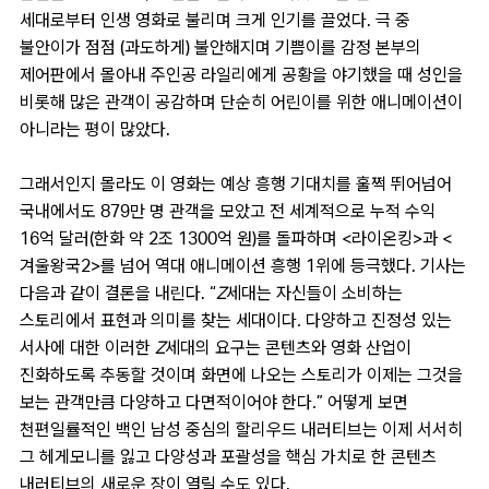
세대로부터 인생 영화로 불리며 크게 인기를 끌었다. 극 중
불안이가 점점 (과도하게) 불안해지며 기쁨이를 감정 본부의
제어판에서 몰아내 주인공 라일리에게 공황을 야기했을 때 성인을
비롯해 많은 관객이 공감하며 단순히 어린이를 위한 애니메이션이
아니라는 평이 많았다.
그래서인지 몰라도 이 영화는 예상 흥행 기대치를 훌쩍 뛰어넘어
국내에서도 879만 명 관객을 모았고 전 세계적으로 누적 수익
16억 달러(한화 약 2조 1300억 원)를 돌파하며 <라이온킹>과 <
겨울왕국2>를 넘어 역대 애니메이션 흥행 1위에 등극했다. 기사는
다음과 같이 결론을 내린다. “
Z세대는 자신들이 소비하는
스토리에서 표현과 의미를 찾는 세대이다. 다양하고 진정성 있는
서사에 대한 이러한 Z세대의 요구는 콘텐츠와 영화 산업이
진화하도록 추동할 것이며 화면에 나오는 스토리가 이제는 그것을
보는 관객만큼 다양하고 다면적이어야 한다.
” 어떻게 보면
천편일률적인 백인 남성 중심의 할리우드 내러티브는 이제 서서히
그 헤게모니를 잃고 다양성과 포괄성을 핵심 가치로 한 콘텐츠
내러티브의 새로운 장이 열릴 수도 있다.