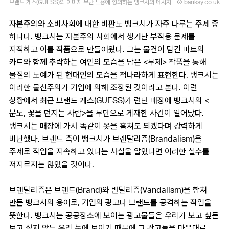
브랜드 게스(GUESS)의 이미지 무단 도용에 항의하는 뱅크시의 메시지
Ⓒ banksy.co.uk
자본주의와 소비사회에 대한 비판도 뱅크시가 자주 다루는 주제 중
하나다. 뱅크시는 자본주의 사회에서 생겨난 부작용 문제를
지적하고 이를 작품으로 만들어왔다. 그는 물건이 담긴 마트의
카트와 함께 추락하는 여인의 모습을 담은 <무제> 작품을 통해
물질의 노예가 된 현대인의 모습을 적나라하게 표현한다. 뱅크시는
이러한 물신주의가 기업에 의해 조장된 것이라고 본다. 이런
상황에서 최근 브랜드 게스(GUESS)가 런던 매장에 뱅크시의 <
분노, 꽃을 던지는 사람>을 무단으로 게재한 사건이 일어났다.
뱅크시는 매장에 가서 똑같이 옷을 훔쳐도 되겠다며 강력하게
비난했다. 브랜드 측이 뱅크시가 브랜달리즘(Brandalism)을
주제로 작업을 지속하고 있다는 사실을 알았다면 이러한 실수를
저지르지는 않았을 것이다.
브랜달리즘은 브랜드(Brand)와 반달리즘(Vandalism)을 합쳐
만든 뱅크시의 용어로, 기업의 광고나 브랜드를 공격하는 작업을
뜻한다. 뱅크시는 공공장소에 보이는 광고물들은 우리가 보고 싶든
보고 싶지 않든 우리 눈에 보이기 때문에 그 광고들을 마음대로