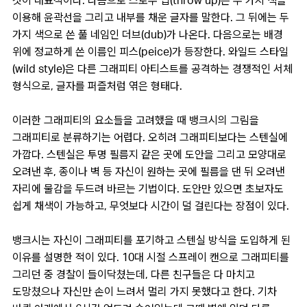
것이 대표적이다. 다음으로 스로우 업(throw up)은 두 가지 색을
이용해 윤곽선을 그리고 내부를 채운 글자를 말한다. 그 뒤에는 두
가지 색으로 쓴 풀 네임인 더브(dub)가 나온다. 다음으로는 배경
위에 정교하게 쓴 이름인 피스(peice)가 등장한다. 와일드 스타일
(wild style)은 다른 그래피티 아티스트를 공격하는 경쟁적인 서체
형식으로, 글자를 퍼즐처럼 엮은 형태다.
이러한 그래피티의 요소들을 고려했을 때 뱅크시의 그림을
그래피티로 분류하기는 어렵다. 오히려 그래피티보다는 스텐실에
가깝다. 스텐실은 투명 필름지 같은 곳에 도안을 그리고 모양대로
오려낸 후, 종이나 벽 등 자신이 원하는 곳에 필름을 댄 뒤 오려낸
자리에 물감을 두드려 바르는 기법이다. 도안만 있으면 초보자도
쉽게 채색이 가능하고, 무엇보다 시간이 덜 걸린다는 장점이 있다.
뱅크시는 자신이 그래피티를 포기하고 스텐실 방식을 도입하게 된
이유를 설명한 적이 있다. 10대 시절 스프레이 캔으로 그래피티를
그리던 중 경찰이 들이닥쳤는데, 다른 친구들은 다 마치고
도망쳤으나 자신만 손이 느려서 멀리 가지 못했다고 한다. 기차