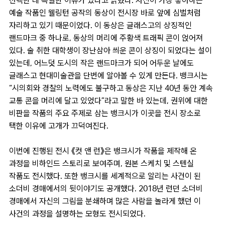
선택한 데 특별한 이유가 있다고 밝혔다. 자신이 가장 좋아하는
예술 작품인 웰링턴 공작의 동상이 전시장 바로 앞에 심벌처럼
자리하고 있기 때문이었다. 이 동상은 글래스고의 상징적인
랜드마크 중 하나로, 동상의 머리에 주황색 트래픽 콘이 얹어져
있다. 술 취한 대학생이 장난삼아 씌운 콘이 상징이 되었다는 설이
있는데, 어느덧 도시의 작은 랜드마크가 되어 어두운 날에도
글래스고 현대미술관을 단번에 알아볼 수 있게 만든다. 뱅크시는
“시의회와 경찰의 노력에도 불구하고 동상은 지난 40년 동안 계속
교통 콘을 머리에 달고 있었다”라고 말한 바 있는데, 권위에 대한
비판을 작품의 주요 주제로 삼는 뱅크시가 이곳을 전시 장소로
택한 이유에 고개가 끄덕여진다.
이번에 진행된 전시 《컷 앤 런》은 뱅크시가 작품을 제작해 온
과정을 비하인드 스토리로 보여주며, 원본 스케치 및 스텐실
작품도 전시했다. 또한 뱅크시를 세계적으로 알리는 사건이 된
소더비 경매에서의 뒷이야기도 공개했다. 2018년 런던 소더비
경매에서 자신의 그림을 분쇄하며 많은 사람을 놀라게 했던 이
사건의 과정을 설명하는 모형도 전시되었다.