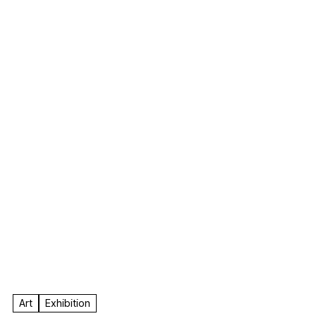
F.A.
Art
Exhibition