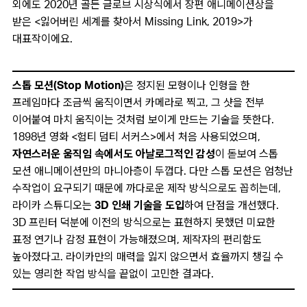
외에도 2020년 골든 글로브 시상식에서 장편 애니메이션상을
받은 <잃어버린 세계를 찾아서 Missing Link, 2019>가
대표작이에요.
스톱 모션(Stop Motion)
은 정지된 모형이나 인형을 한
프레임마다 조금씩 움직이면서 카메라로 찍고, 그 샷을 전부
이어붙여 마치 움직이는 것처럼 보이게 만드는 기술을 뜻한다.
1898년 영화 <험티 덤티 서커스>에서 처음 사용되었으며,
자연스러운 움직임 속에서도 아날로그적인 감성
이 돋보여 스톱
모션 애니메이션만의 마니아층이 두껍다. 다만 스톱 모션은 엄청난
수작업이 요구되기 때문에 까다로운 제작 방식으로도 꼽히는데,
라이카 스튜디오는
3D 인쇄 기술을 도입
하여 단점을 개선했다.
3D 프린터 덕분에 이전의 방식으로는 표현하지 못했던 미묘한
표정 연기나 감정 표현이 가능해졌으며, 제작자의 편리함도
높아졌다고. 라이카만의 매력을 잃지 않으면서 효율까지 챙길 수
있는 영리한 작업 방식을 끝없이 고민한 결과다.