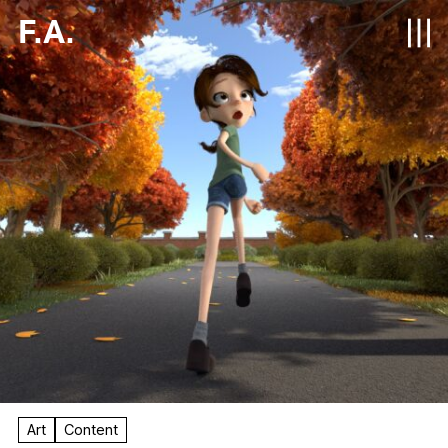
F.A.
Art
Content