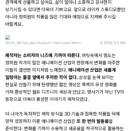
관객에게 선물하고 싶어요. 삶이 얼마나 소중하고 감사한지
상기시킬 수 있다면 더욱더 기쁘고요. 앞으로 라이카 스튜디오뿐만
아니라 정희원의 작품을 많은 기대와 애정으로 지켜봐 주시길
바랄게요.
라이카 스튜디오(Laika Studio)의 <Helicopter Mom>
© 정희원 작가 제공
제작자는 소비자의 니즈에 기꺼이 따른다.
머릿속에서 맴도는
정희원 작가의 말은 애니메이션 산업의 현장에서 변화를 마주한
이들의 결연한 의지처럼 느껴졌다.
애니메이션 산업은 새롭게
일렁이는 물결 앞에서 주저한 적이 없다.
상상을 눈에 보이는
현실로 만들기 위해 탄생했던 짧은 영상은 흑백의 무성 영화를
거쳐 환상적인 월트 디즈니의 세상과 만났고, 영사기가 아닌 TV의
등장으로 더욱더 풍성한 이야기가 제작되었다.
더 나아가 독자적인 제작 방식을 3D 기술과 접목한 작품들 덕에
양적 성장까지 이룬 애니메이션 산업은
또 한 번의 발돋움
을
준비한다. 변화를 기꺼이 수용하고 새로움을 적극적으로 활용하는