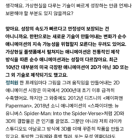
생각해요. 가상현실을 다루는 기술이 빠르게 성장하는 만큼 언제나
보완해야 할 부분도 있지 않을까요?
맞아요. 성장의 속도가 빠르다고 안정성이 보장되는 건
아니니까요. 한편으로는 새로운 기술이 만들어내는 변화가 순수
애니메이션의 지속 가능성을 위협할지 모른다는 우려도 있어요.
가상현실 플랫폼에서 펼쳐지는 애니메이션은 전통적인 제작
방식을 따른 순수 애니메이션과는 성질이 다르잖아요. 최근
10년간 대부분의 미국 극장판 애니메이션이 2D가 아닌 3D 또는
그 외 기술로 제작되기도 했고요.
정희원
한 프레임마다 그림을 그려 움직임을 만들어내는 2D
애니메이션 시장은 미국에서 2000년대 초기 이후 급격히
수축했어요. 하지만 그 와중에도 2012년 디즈니의 <페이퍼맨
Paperman>, 2018년 소니 애니메이션의 <스파이더맨: 뉴
유니버스 Spider-Man: Into the Spider-Verse>처럼 2D와
3D의 결합물은 큰 인기를 끌었죠. 그뿐만 아니라 저희 라이카
스튜디오도 아날로그 방식에 3D를 더해 꾸준히 작품을 만들고
있고요. 투박한 그림체와 흑백 컬러, 또는 무성 영화더라도