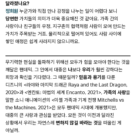
달라졌나요?
정희원
누군가와 직접 만나 감정을 나누는 일이 어렵다 보니
당연한
가치들의 의미가 더욱 중요해진 것 같아요. 가족 간의
사랑이나 친구들의 우정, 지구촌의 협력처럼 사람이 모여 만드는
가치가 주목받는 거죠. 물리적으로 떨어져 있어도 사람 사이에
쌓인 애정은 쉽게 사라지지 않으니까요.
무기력한 현실을 돌파하기 위해선 모두가 힘을 모아야 한다는 것을
깨달은 팬데믹. 그 안에서 대중은
나
보다
우리
가 훨씬 강하다는
희망과 확신을 기다렸다. 그 때문일까?
믿음과 용기
를 다룬
디즈니의 <라야와 마지막 드래곤 Raya and the Last Dragon,
2020>과 <엔칸토: 마법의 세계 Encanto, 2021>,
가족의 사랑
을
말한 소니 애니메이션의 <미셸 가족과 기계 전쟁 Mitchells vs
the Machines, 2021>은 모두 팬데믹 시대에 개봉했지만,
대중의 큰 사랑과 관심을 받았다. 모든 것이 이전과 달라진
상황에서 우리는 자연스레
변하지 않길 바라는 것
을 떠올린 게
아닐까.