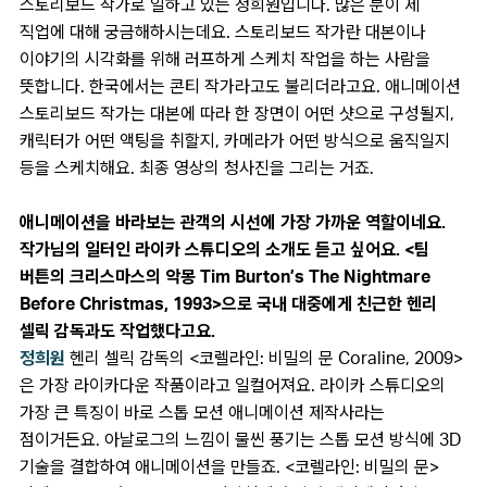
스토리보드 작가로 일하고 있는 정희원입니다. 많은 분이 제
직업에 대해 궁금해하시는데요. 스토리보드 작가란 대본이나
이야기의 시각화를 위해 러프하게 스케치 작업을 하는 사람을
뜻합니다. 한국에서는 콘티 작가라고도 불리더라고요. 애니메이션
스토리보드 작가는 대본에 따라 한 장면이 어떤 샷으로 구성될지,
캐릭터가 어떤 액팅을 취할지, 카메라가 어떤 방식으로 움직일지
등을 스케치해요. 최종 영상의 청사진을 그리는 거죠.
애니메이션을 바라보는 관객의 시선에 가장 가까운 역할이네요.
작가님의 일터인 라이카 스튜디오의 소개도 듣고 싶어요. <팀
버튼의 크리스마스의 악몽 Tim Burton’s The Nightmare
Before Christmas, 1993>으로 국내 대중에게 친근한 헨리
셀릭 감독과도 작업했다고요.
정희원
헨리 셀릭 감독의 <코렐라인: 비밀의 문 Coraline, 2009>
은 가장 라이카다운 작품이라고 일컬어져요. 라이카 스튜디오의
가장 큰 특징이 바로 스톱 모션 애니메이션 제작사라는
점이거든요. 아날로그의 느낌이 물씬 풍기는 스톱 모션 방식에 3D
기술을 결합하여 애니메이션을 만들죠. <코렐라인: 비밀의 문>