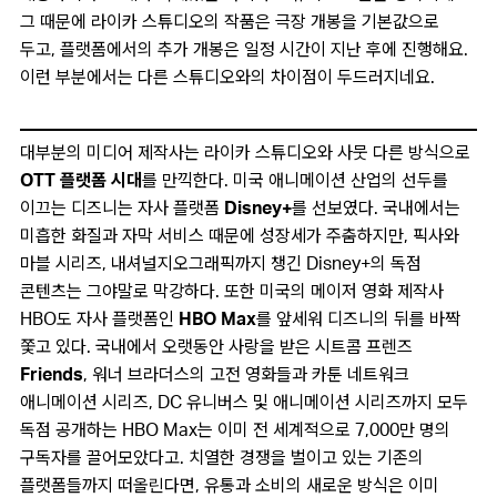
그 때문에 라이카 스튜디오의 작품은 극장 개봉을 기본값으로
두고, 플랫폼에서의 추가 개봉은 일정 시간이 지난 후에 진행해요.
이런 부분에서는 다른 스튜디오와의 차이점이 두드러지네요.
대부분의 미디어 제작사는 라이카 스튜디오와 사뭇 다른 방식으로
OTT 플랫폼 시대
를 만끽한다. 미국 애니메이션 산업의 선두를
이끄는 디즈니는 자사 플랫폼
Disney+
를 선보였다. 국내에서는
미흡한 화질과 자막 서비스 때문에 성장세가 주춤하지만, 픽사와
마블 시리즈, 내셔널지오그래픽까지 챙긴 Disney+의 독점
콘텐츠는 그야말로 막강하다. 또한 미국의 메이저 영화 제작사
HBO도 자사 플랫폼인
HBO Max
를 앞세워 디즈니의 뒤를 바짝
쫓고 있다. 국내에서 오랫동안 사랑을 받은 시트콤 프렌즈
Friends
, 워너 브라더스의 고전 영화들과 카툰 네트워크
애니메이션 시리즈, DC 유니버스 및 애니메이션 시리즈까지 모두
독점 공개하는 HBO Max는 이미 전 세계적으로 7,000만 명의
구독자를 끌어모았다고. 치열한 경쟁을 벌이고 있는 기존의
플랫폼들까지 떠올린다면, 유통과 소비의 새로운 방식은 이미