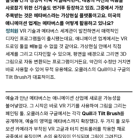
플랫폼 간의 경쟁이 더욱 치열해지면서, 대중의 시선과 마음을
사로잡기 위한 신기술도 연거푸 등장하고 있죠. 그중에서 가장
주목받는 것은 메타버스라는 가상현실 플랫폼이고요. 미국의
애니메이션 업계는 메타버스를 어떻게 활용하고 있나요?
정희원
VR 기술과 메타버스 세계관이 발전하면서 매력적인
디자인 프로그램들이 출시됐는데요. 애니메이션 업계에서는 VR
드로잉 툴을 빼놓을 수 없을 것 같아요. 가상현실 안에서 직접
세계를 그리고 디자인할 수 있으며, 평면을 배경으로 그리면 3D
그림으로 자동 변환되는 프로그램이거든요. 약간의 수정만 거치면
바로 사용할 수 있어 무척 유용해요. 오큘러스의 Quill이나 구글의
Tilt Brush가 대표적이죠.
예술과 만난 메타버스는 애니메이션 산업에 새로운 가능성을
불어넣었다. 그 시작은 바로 VR 기기를 사용하여 그림을 그리는
페인팅 툴. 오큘러스와 구글에서는 각각
Quill
과
Tilt Brush
를
공개하며, 예술의 영역을 메타버스까지 확장했다. 두 가지 툴 모두
모션 카메라가 부착된 VR 고글과 터치 컨트롤러를 착용한 채로
공중에서 움직이면, 손의 움직임이 인식되며 그림이 그려진다.