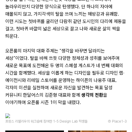
놀라우리만치 다양한 양식으로 탄생했다. 단 하나의 자아에
매몰되지 않고, 가지각색의 탈을 쓰며 느끼는 해방감과 유쾌함.
이런 시도는 쳇바퀴를 굴리던 다람쥐 같던 도시인의 다리에 제동을
걸고, 쳇바퀴 바깥의 넓은 세상으로 끌고 나와 새로운 삶의 싹을
틔운다.
오픈룸의 마지막 대화 주제는 “생각을 바꾸면 달라지는
세상”이었다. 탈을 바꿔 쓰듯 다양한 정체성과 성취를 보여주며
새로운 목표에 도전해온 두 명의 스페셜 게스트가 네 번째 대화의
시간을 함께했다. 세상을 이롭게 하는 디자인을 필두로 디자인 랩∙
에이전시와 리테일 스토어를 운영하는 하이픈의 나웅주 대표,
각자의 미션을 실천하며 새로운 자신을 발견하는 목표 달성
커뮤니티 한달어스의 김준형 대표와 함께
생각의 전환
을
이야기하며 오픈룸 시즌 1이 막을 내렸다.
프랑스 리쉘리우의 워크숍에 참여한 1-5 Design Lab 학생들
Ⓒ Place1-3