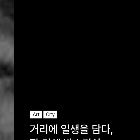
Art
City
거리에 일생을 담다,