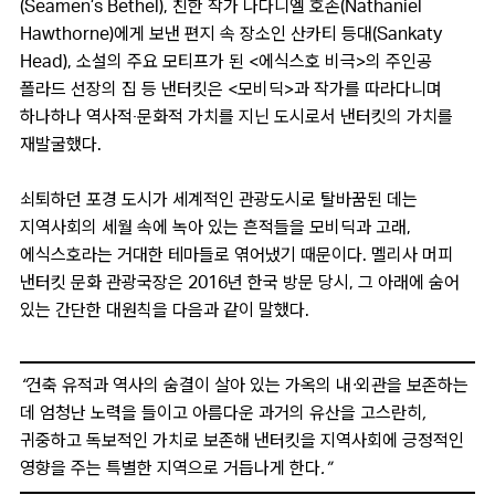
(Seamen’s Bethel), 친한 작가 나다니엘 호손(Nathaniel
Hawthorne)에게 보낸 편지 속 장소인 산카티 등대(Sankaty
Head), 소설의 주요 모티프가 된 <에식스호 비극>의 주인공
폴라드 선장의 집 등 낸터킷은 <모비딕>과 작가를 따라다니며
하나하나 역사적‧문화적 가치를 지닌 도시로서 낸터킷의 가치를
재발굴했다.
쇠퇴하던 포경 도시가 세계적인 관광도시로 탈바꿈된 데는
지역사회의 세월 속에 녹아 있는 흔적들을 모비딕과 고래,
에식스호라는 거대한 테마들로 엮어냈기 때문이다. 멜리사 머피
낸터킷 문화 관광국장은 2016년 한국 방문 당시, 그 아래에 숨어
있는 간단한 대원칙을 다음과 같이 말했다.
“건축 유적과 역사의 숨결이 살아 있는 가옥의 내·외관을 보존하는
데 엄청난 노력을 들이고 아름다운 과거의 유산을 고스란히,
귀중하고 독보적인 가치로 보존해 낸터킷을 지역사회에 긍정적인
영향을 주는 특별한 지역으로 거듭나게 한다.”