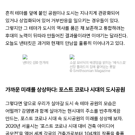
흔히 테마를 앞에 붙인 공원이나 도시는 지나치게 관광화되어
있거나 상업화되어 있어 거부반응을 일으키는 경우들이 있다.
그렇지만 그 테마가 도시의 역사를 품은 채 보존하고 통합하려는
후대의 노력이 뒤따라 만들어진 결과물이라면 이야기는 달라진다.
오늘도 낸터킷은 과거와 현재의 만남을 훌륭히 이어나가고 있다.
낸터킷 섬
© 한겨레
소설 모비딕의 배경임을 밝히는 ‘에식스호’
선장 폴라드의 집에 붙어있는 푯말
© Smithsonian Magazine
가까운 미래를 상상하다: 포스트 코로나 시대의 도시공원
그렇다면 앞으로 우리가 살아갈 도시 속 테마 공원의 모습은
어떨까? 감염병과 함께 살아가는 현시대의 주소를 반추하게끔
만드는, 포스트 코로나 시대 속 도시공원의 미래를 상상해 보자.
2020년 서울시는 ‘포스트 코로나 시대 대비 건축 아이디어
공모전’을 열어 세계 각국의 건축가로부터 104개의 작품을 출품