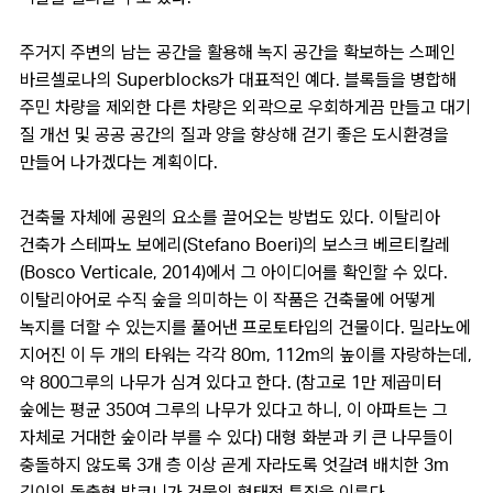
주거지 주변의 남는 공간을 활용해 녹지 공간을 확보하는 스페인
바르셀로나의 Superblocks가 대표적인 예다. 블록들을 병합해
주민 차량을 제외한 다른 차량은 외곽으로 우회하게끔 만들고 대기
질 개선 및 공공 공간의 질과 양을 향상해 걷기 좋은 도시환경을
만들어 나가겠다는 계획이다.
건축물 자체에 공원의 요소를 끌어오는 방법도 있다. 이탈리아
건축가 스테파노 보에리(Stefano Boeri)의 보스크 베르티칼레
(Bosco Verticale, 2014)에서 그 아이디어를 확인할 수 있다.
이탈리아어로 수직 숲을 의미하는 이 작품은 건축물에 어떻게
녹지를 더할 수 있는지를 풀어낸 프로토타입의 건물이다. 밀라노에
지어진 이 두 개의 타워는 각각 80m, 112m의 높이를 자랑하는데,
약 800그루의 나무가 심겨 있다고 한다. (참고로 1만 제곱미터
숲에는 평균 350여 그루의 나무가 있다고 하니, 이 아파트는 그
자체로 거대한 숲이라 부를 수 있다) 대형 화분과 키 큰 나무들이
충돌하지 않도록 3개 층 이상 곧게 자라도록 엇갈려 배치한 3m
깊이의 돌출형 발코니가 건물의 형태적 특징을 이룬다.