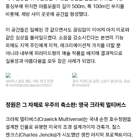
중심부에 위치한 마름모꼴의 길이 500m, 폭 100m인 부지를
비롯해, 제방 사이 곳곳에 공간을 형성했다.
이 공간들은 밀폐된 것 같으면서도 끊임없이 이어져 마치 미로와
같은 심상을 불러일으켰다. 소음을 감소시킨다는 본연의 기능
외에도 지역 주민에게 미적, 레크리에이션적 가치를 더할 뿐
아니라 내부에 피라미드형의 예술 작품을 배치해 결과적으로
실용성과 아름다움을 모두 잡은 사례가 되었다.
바위트스호트 랜드 아트 파크 전경
경사 지면으로 공항 소음이 분산되는 모습
© worldlandscapearchitect
© hnsland
정원은 그 자체로 우주의 축소판: 영국 크라윅 멀티버스
크라윅 멀티버스(Crawick Multiverse)는 국내 순천 호수정원을
설계한 인물로 유명한 미국의 조경 설계가이자 건축가, 찰스
젠크스(Charles Jencks)가 시도했던 생전 마지막 프로젝트이다.