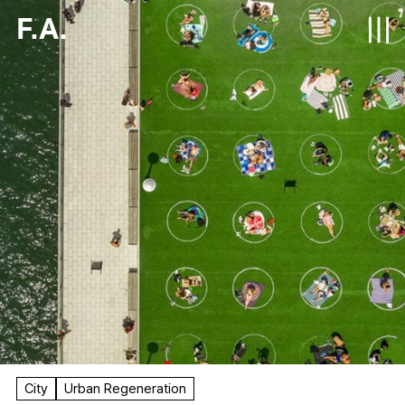
F.A.
City
Urban Regeneration