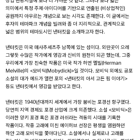
상업 관광시설에 보다 더 가까운 것 같다. 그러나 보다 넓은
의미에서 특정 주제‧아이디어를 기반으로 연출된 (비상업적인)
공원까지 아우르는 개념으로 보는 시각도 존재한다. 이 글에서는
후자의 테마파크 개념을 빌려와 좀 더 지리적으로, 관계적으로
넓은 범위의 테마도시인 낸터킷을 소개하고자 한다.
낸터킷은 미국 매사추세츠주 남쪽에 있는 섬이다. 외딴곳이 으레
그렇듯 수많은 작가에게 영감과 신비의 원천이 되곤 했는데, 그중
우리에게 가장 친숙한 작품은 미국 작가 허먼 멜빌(Herman
Melville)의 <모비딕(Mobydick)>일 것이다. 모비딕 외에도 공포
소설의 대가 에드가 앨런 포의 <낸터킷의 아서 고든 핌 이야기>
등도 낸터킷에서 영감을 받았다고 한다.
낸터킷은 1940년대까지 세계에서 가장 붐비는 포경선 항구였다.
당연히 지역 경제도 포경 산업에 크게 의존했다. 소설 <모비딕>은
이러한 양키 포경 혹은 포경 러쉬라는 격동의 시대를 기록한
작품이다. 작중 고래에 미친 에이허브 선장은 평생을 염원하던
하얀 고래 모비딕을 쫓아다닌다. 소설에서나 실제로나 고래를