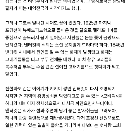
잡는다는 건 벼락부자가 된다는 의미였으며, 그 당시로서는 한방에
팔자가 피는 대역전극의 시작이기도 했다.
그러나 그토록 빛나던 시대도 끝이 있었다. 1925년 마지막
포경선이 뉴베드퍼드항으로 돌아온 것을 끝으로 캘리포니아를
중심으로 골드러시 붐이 일어났고 사람들은 돈을 좇아 금광으로
달려갔다. 낸터킷의 쇠퇴는 소설 못지않게 드라마틱 하다. 1846년
낸터킷 시내에서 원인을 알 수 없는 화재가 발생했고 화재는
고래기름통을 타고 부두 전체를 태웠다. 마치 향유 고래들의
복수처럼 부두는 수십 년간 절여진 고래기름으로 잿더미가 되고
말았다.
전설과도 같은 이야기가 켜켜이 쌓인 낸터킷이 다시 조명되기
시작한 건 지역의 흥망성쇠를 담았다고도 할 수 있는 <모비딕>을
하나의 테마이자 정체성으로서 다시금 껴안으면서부터이다.
낸터킷은 작가가 섬과 주변에 남겨 놓은 발자취들을 그러모아,
하나의 관광 플랫폼으로 재탄생시켰다. 과거 포경선 선원으로도
일한 경력이 있는 멜빌이 출항을 기다리며 다녔다는 뱃사람 교회