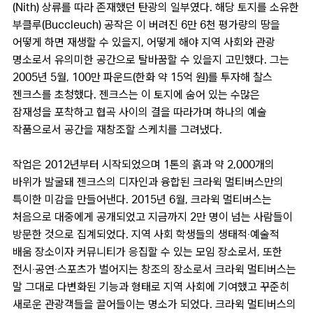
(Nith) 상류를 따라 존재했던 탄광의 일부였다. 해당 토지를 소유한
부클루(Buccleuch) 공작은 이 버려진 6만 6천 평가량의 땅을
어떻게 하면 재생할 수 있을지, 어떻게 해야 지역 사회와 관광
명소로서 유의미한 공간으로 탈바꿈할 수 있을지 고민했다. 그는
2005년 5월, 100만 파운드(한화 약 15억 원)를 투자해 찰스
젠크스를 초청했다. 젠크스는 이 토지에 숨어 있는 수많은
잠재성을 포착하고 협곡 사이의 결을 따라가며 하나의 예술
작품으로서 공간을 재창조할 스케치를 그려냈다.
작업은 2012년부터 시작되었으며 1톤의 흙과 약 2,000개의
바위가 발굴돼 젠크스의 디자인과 융합된 크라윅 멀티버스만의
특이한 미감을 만들어낸다. 2015년 6월, 크라윅 멀티버스는
처음으로 대중에게 공개되었고 지금까지 2만 명이 넘는 사람들이
방문한 것으로 집계되었다. 지역 사회 학생들의 생태적‧예술적
배움 장소이자 커뮤니티가 응집할 수 있는 모임 장소로서, 또한
전시‧공연‧스포츠가 벌어지는 창조의 장소로서 크라윅 멀티버스는
말 그대로 다변화된 기능과 형태로 지역 사회에 기여했고 꾸준히
새로운 관광객들을 끌어들이는 명소가 되었다. 크라윅 멀티버스의