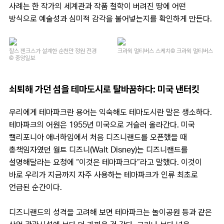
사례는 한 작가의 세계관과 작품 철학이 버려진 땅에 어떤
방식으로 예술성과 심미적 감각을 불어넣는지를 확인하게 만든다.
찰스 젠크스가 설계한 순천만 정원 전경
크라윅 멀티버스 스케치
© 크라윅 멀티버스
© 중앙일보
쇠퇴해 가던 섬을 테마도시로 탈바꿈하다: 미국 낸터킷
우리에게 테마파크란 용어는 익숙해도 테마도시란 말은 생소하다.
테마파크의 어원은 1955년 미국으로 거슬러 올라간다. 미국
캘리포니아 애너하임에서 처음 디즈니랜드를 오픈했을 때
총책임자였던 월트 디즈니(Walt Disney)는 디즈니랜드를
설명해달라는 요청에 “이것은 테마파크다”라고 말했다. 이것이
바로 우리가 지금까지 자주 사용하는 테마파크가 인류 최초로
언급된 순간이다.
디즈니랜드의 성격을 고려해 보면 테마파크는 놀이공원 등과 같은