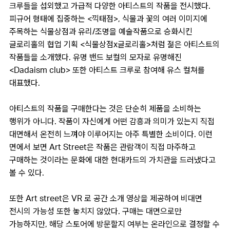
크루들을 섭외했고 가급적 다양한 아티스트의 작품을 전시했다.
피규어 형태에 집중하는 <끽태점>, 식물과 꽃의 여러 이미지에
주목하는 식물상점과 유리/조명을 예술작품으로 승화시킨
글로리홀의 협업 기획 <식물상점x글로리홀>처럼 젊은 아티스트의
작품들을 소개했다. 유명 밴드 보컬의 모자로 유명해진
<Dadaism club> 또한 아티스트 크루로 참여해 유스 컬쳐를
대표했다.
아티스트의 작품을 구매한다는 것은 단순히 제품을 소비하는
행위가 아니다. 작품이 자신에게 어떤 감흥과 의미가 있는지 직접
대면해서 온전히 느껴야 이루어지는 아주 특별한 소비이다. 이런
면에서 보면 Art Street은 작품은 관람객이 직접 마주하고
구매하는 것이라는 문화에 대한 현대카드의 가치관을 드러냈다고
볼 수 있다.
또한 Art street은 VR 로 공간 소개 영상을 제공하여 비대면
전시의 가능성 또한 놓치지 않았다. 구매는 대면으로만
가능하지만, 해당 스토어에 방문할지 여부는 온라인으로 결정할 수