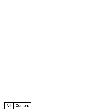
F.A.
Art
Content