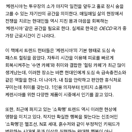
‘케렌시아’는 투우장의 소가 마지막 일전을 앞두고 홀로 잠시 숨을
고를 수 있는 자기만의 공간을 의미한다. 매일매일 삶의 현장에서
전쟁을 치르는 현대인들 역시 지친 몸과 마음을 회복하는
‘케렌시아’ 같은 공간을 필요로 한다. 실제로 한국은 OECD 국가 중
가장 근로시간이 긴 나라다.
이 책에서 트렌드 헌터들은 ‘케렌시아’의 기본 형태로 도심 속
패스트 힐링을 꼽았다. 자투리 시간을 이용해 피로를 빠르게
회복시켜주는 ‘수면 카페’와 취미와 결합한 ‘힐링 카페’가 최근 많이
생겨났는데, 이러한 장소는 바쁜 현대인에게 도심 속 급속충전소와
같은 역할을 한다. 더 나아가, 내 집을 안락하고 편안한 휴식처로
꾸미는데 취미를 갖는다. 1인용 의자부터 빈티지 소품까지
케렌시아를 위한 다양한 제품이 시중에서 인기를 끌고 있다.
또한, 최근에 퍼지고 있는 ‘소확행’ 트렌드 역시 이러한 현상에
영향을 미치고 있다. 작지만 확실한 행복을 찾는다는 신조어인
‘소확행’은 헬조선, N포 세대, 흙수저와 같이 부정적인 키워드가
범람하는 시대에 꿈과 이상을 실현하는 원대한 행복이 아닌,