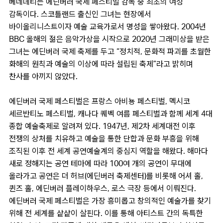
베네데티는 에딘버러 국제 페스티벌 감독 중 최초의 여성
감독이다. 스코틀랜드 출신인 그녀는 현장에서
바이올리니스트이자 예술 교육가로서 명성을 쌓아왔다. 2004년
BBC 올해의 젊은 음악가상을 시작으로 2020년 그래미상을 받은
그녀는 에딘버러 국제 축제를 두고 “정치적, 문화적 파괴를 초월한
화해의 원칙과 예술의 이상에 따라 설립된 축제”라고 밝히며
찬사를 아끼지 않았다.
에딘버러 국제 페스티벌은 프랑스 아비뇽 페스티벌, 멕시코
세르반티노 페스티벌, 캐나다 퀘벡 여름 페스티벌과 함께 세계 4대
종합 예술축제로 알려져 있다. 1947년, 제2차 세계대전 이후
전쟁의 상처를 치유하고 예술을 통한 단합과 문화 부흥을 위해
조직된 이후 전 세계 공연예술계의 중심지 역할을 해왔다. 해마다
새로 정해지는 공연 테마에 따라 100여 개의 공연이 무대에
올라가고 공연은 더 허브(에딘버러 축제센터)를 비롯해 어셔 홀,
퀸즈 홀, 에딘버러 플레이하우스, 로스 극장 등에서 이뤄진다.
에딘버러 국제 페스티벌은 가장 흥미롭고 창의적인 예술가를 찾기
위해 전 세계를 샅샅이 살핀다. 이를 통해 아티스트 간의 독특한