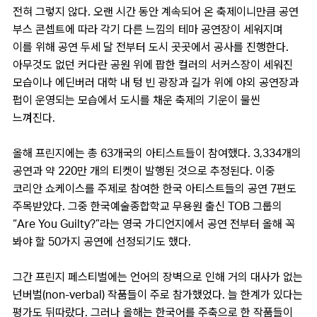
전혀 그렇지 않다. 오랜 시간 동안 계속되어 온 축제이니만큼 공연
부스 콘셉트에 따라 각기 다른 느낌의 테마 공연장이 세워지며
이를 위해 공연 두세 달 전부터 도시 곳곳에서 공사를 진행한다.
아무것도 없던 커다란 공원 위에 팝한 컬러의 서커스장이 세워진
모습이나 에딘버러 대학 내 텅 빈 광장과 길가 위에 야외 공연장과
펍이 운영되는 모습에서 도시를 채운 축제의 기운이 물씬
느껴진다.
올해 프린지에는 총 63개국의 아티스트들이 참여했다. 3,334개의
공연과 약 220만 개의 티켓이 발행된 것으로 추정된다. 이중
코리안 쇼케이스를 주제로 참여한 한국 아티스트들의 공연 7편도
주목받았다. 그중 한국예술종합학교 무용원 출신 TOB 그룹의
“Are You Guilty?”라는 영국 가디언지에서 공연 전부터 올해 꼭
봐야 할 50가지 공연에 선정되기도 했다.
그간 프린지 페스티벌에는 언어의 장벽으로 인해 거의 대사가 없는
넌버벌(non-verbal) 작품들이 주로 참가했었다. 늘 한계가 있다는
평가도 뒤따랐다. 그러나 올해는 한국어를 주축으로 한 작품들이