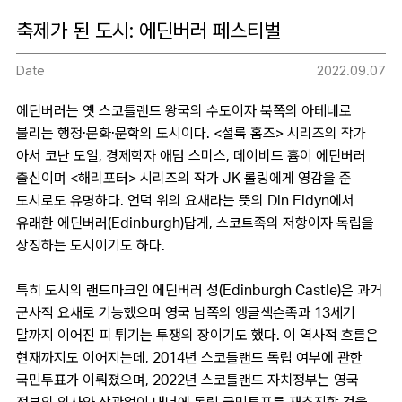
축제가 된 도시: 에딘버러 페스티벌
Date
2022.09.07
에딘버러는 옛 스코틀랜드 왕국의 수도이자 북쪽의 아테네로
불리는 행정·문화·문학의 도시이다. <셜록 홈즈> 시리즈의 작가
아서 코난 도일, 경제학자 애덤 스미스, 데이비드 흄이 에딘버러
출신이며 <해리포터> 시리즈의 작가 JK 롤링에게 영감을 준
도시로도 유명하다. 언덕 위의 요새라는 뜻의 Din Eidyn에서
유래한 에딘버러(Edinburgh)답게, 스코트족의 저항이자 독립을
상징하는 도시이기도 하다.
특히 도시의 랜드마크인 에딘버러 성(Edinburgh Castle)은 과거
군사적 요새로 기능했으며 영국 남쪽의 앵글색슨족과 13세기
말까지 이어진 피 튀기는 투쟁의 장이기도 했다. 이 역사적 흐름은
현재까지도 이어지는데, 2014년 스코틀랜드 독립 여부에 관한
국민투표가 이뤄졌으며, 2022년 스코틀랜드 자치정부는 영국