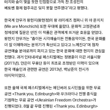
터치와 숨이 멎을 듯한 민첩함으로 가득 찬 조성진의
베토벤 황제 협주곡은 잊지 못할 연주였다”라고 평했다.
한국계 안무가 왕헌지(왕현정)의 왕 라미레즈 컴퍼니 위 아 몬치치
(We are Monchichi) 또한 무대에 올랐다. 문화적 고정관념과
정체성에 질문은 던진 이 작품은 관객에게 뜨거운 호응을 얻었다.
왕헌지 안무가는 “춤이든 시각예술이든 전통음악이든, 한국 문화를
더 잘 이해하려는 분위기가 확산되고 있다고 느껴진다”며 점차
공연예술 분야로까지 퍼지고 있는 한국 문화에 대한 현지의 관심을
전했다. 과거 인터내셔널 페스티벌에는 정명훈이 이끈 서울시향
(2011년), 안은미 무용단 등이 최초로 초청받은 이력이 있으며
한국 예술인과 관련한 공연은 2013년, 백남준의 전시가
마지막이었다.
또한 올해 국제 페스티벌에서는 에딘버러 도시민들을 위한 무료
공연 <Thank you, Edinburgh>와 우크라이나 전쟁 종식을
기원하는 무료 공연 <Ukrainian Freedom Orchestra>가
진행되었다. 8월 끝 무렵 진행된 <Thank you, Edinburgh>