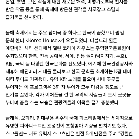
협업, 초연, 고전 작품에 대한 새로운 해석, 비평가로부터 찬사를
받은 작품 등을 통해 축제에 방문한 관객을 사로잡고 스릴과
즐거움을 선사한다.
올해 축제에서는 주요 참여국 중 하나로 한국이 꼽혔으며 팝업
문화 센터 <Korea House>가 오픈되었다. 더블트리 힐튼
에딘버러 시티 센터에서 열린 코리아 하우스는 주영한국문화원이
주최했으며 한복, 전통 공예품, 서예, 전통 놀이(딱지치기, 투호),
K팝, 국악 등 다양한 한국문화를 선보였다. 여기에 한국관광공사와
제휴해 에딘버러 시내를 둘러보고 한국 문화를 소개하는 K팝 테마
워킹 투어도 기획됐다. 유명 K팝 노래를 들으며 시내 곳곳을
투어하는 이 프로그램은 3회 차 투어가 모두 마감될 정도로 큰
인기를 끌었다. 각자 이어폰을 낀 한 무리의 사람들이 도시 곳곳을
누비며 춤을 추는 모습은 관광객들의 이목을 끌기 충분했다.
클래식, 오페라, 현대무용 위주의 국제 페스티벌에서는 세계적으로
유명한 피아니스트인 조성진이 초청받아 기량을 펼치기도 했다.
스코틀랜드 대표 유력지 스코츠만은 별점 5개 만점을 주며 “강렬한