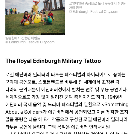
로열마일을 중심으로 도시 곳곳에서 진행된
거리 공연
© Edinburgh Festival City.com
칼튼힐에서 진행된 이벤트
© Edinburgh Festival City.com
The Royal Edinburgh Military Tattoo
로열 에딘버러 밀리터리 타투는 페스티벌의 하이라이트로 꼽히는
군악대 공연으로, 스코틀랜드를 비롯해 전 세계에서 초청된 각
나라의 군악대들이 에딘버러성에서 펼치는 연주 및 무용 공연이다.
세계적으로도 가장 많이 알려진 군악 축제이기도 하다. 1949년
에딘버러 국제 음악 및 드라마 페스티벌의 일환으로 <Something
About a Solider>가 에딘버러에서 공연되었고 이를 제작한 조지
말콤 중령은 다음 해 8개 작품으로 구성된 로열 에딘버러 밀리터리
타투를 공연에 올린다. 그의 목적은 에딘버러 인터내셔널