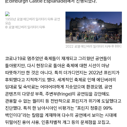
(Edinburgh Castle Esplanade)에서 진행되었다.
1950년 로열 에딘버러 밀리터리 타투 공연
모습
© 로열 에딘버러 밀리터리 타투
© BBC
2022 로열 에딘버러 밀리터리 타투
코로나19로 멈추었던 축제들이 재개되고 그리웠던 공연들이
돌아왔지만, 다시 현장으로 돌아온 축제에 대한 시선이 마냥
따뜻하기만 한 것은 아니다. 특히 더가디언지는 2022년 프린지가
후퇴했다고 지적하기도 했다. 세계적인 축제로 인해 에딘버러의
임대료 및 숙박료는 어마어마하게 치솟았으며 환경오염, 공연
콘텐츠의 다양성 부족, 주변부(fringe)의 공연임을 감안해도
관용할 수 없는 퀄리티 등 전반적으로 프린지가 위기에 도달했다고
진단했다. 특히 한 남아시아인 비평가는 “프린지 청중은 99%
백인이다”라는 칼럼을 게재하며 다수의 공연에서 보이는 시대에
뒤떨어진 용어 사용, 인종차별적 개그 등의 문제점을 꼬집고,