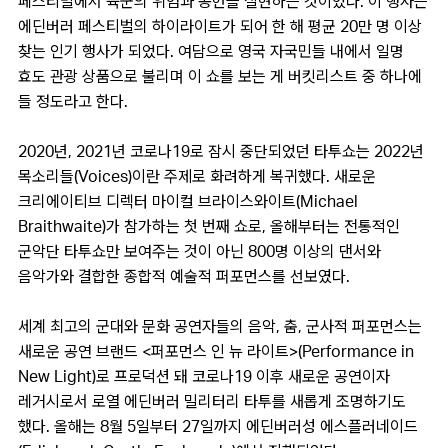
페스티벌에서 육군의 위엄과 공헌을 실현하는 것이었다. 이 행사는
에딘버러 페스티벌의 하이라이트가 되어 한 해 평균 20만 명 이상
찾는 인기 행사가 되었다. 여담으로 영국 자국민들 내에서 일명
효도 관광 상품으로 불리며 이 쇼를 보는 게 버킷리스트 중 하나에
들 정도라고 한다.
2020년, 2021년 코로나19로 잠시 중단되었던 타투쇼는 2022년
목소리들(Voices)이란 주제로 화려하게 복귀했다. 새로운
크리에이티브 디렉터 마이컬 브라이스와이트(Michael
Braithwaite)가 참가하는 첫 번째 쇼로, 올해부터는 전통적인
군악단 타투쇼만 보여주는 것이 아닌 800명 이상의 댄서와
음악가와 결합한 종합적 예술적 퍼포먼스를 선보였다.
세계 최고의 군대와 문화 공연자들의 음악, 춤, 군사적 퍼포먼스는
새로운 공연 브랜드 <퍼포먼스 인 뉴 라이트>(Performance in
New Light)로 프로덕션 돼 코로나19 이후 새로운 공연이자
레거시로서 로열 에딘버러 밀리터리 타투를 새롭게 조명하기도
했다. 올해는 8월 5일부터 27일까지 에딘버러성 에스플러네이드