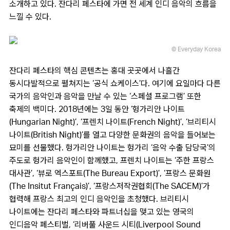
소개하고 있다. 잔다리 페스타에 가면 전 세계 인디 음악의 흐름을
느낄 수 있다.
© Everyday Korea
잔다리 페스타의 핵심 콘텐츠는 홍대 곳곳에서 나흘간
동시다발적으로 펼쳐지는 ‘공식 쇼케이스’다. 여기에 요일마다 다른
국가의 음악인과 음악을 만날 수 있는 ‘스페셜 프로그램’ 또한
축제의 백미다. 2018년에는 3일 동안 ‘헝가리안 나이트
(Hungarian Night)’, ‘프렌치 나이트(French Night)’, ‘브리티시
나이트(British Night)’를 열고 다양한 문화권의 음악을 들어보는
묘미를 선물했다. 헝가리안 나이트는 헝가리 ‘음악 수출 담당국’의
주도로 헝가리 음악인이 함께했고, 프렌치 나이트는 ‘주한 프랑스
대사관’, ‘뷰로 엑스포트(The Bureau Export)’, ‘프랑스 문화원
(The Insitut Français)’, ‘프랑스저작권협회(The SACEM)’가
협력해 프랑스 최고의 인디 음악인을 초청했다. 브리티시
나이트에는 잔다리 페스타와 파트너십을 맺고 있는 영국의
인디음악 페스티벌, ‘리버풀 사운드 시티(Liverpool Sound