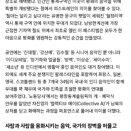
장소로 채택됐다. 민간인 통제구역인 이곳이 평화의 음악을 위해
특별히 개방됐다는 점에서 피스트레인의 의미를 찾아볼 수 있다.
‘철마는 달리고 싶다’라는 유명한 문구의 팻말이 세워진 ‘월정리역’
역시 통제 구역 안에 위치한 무대가 되었다. 남방한계선에 가장
근접한 기차역 철도 위에서 최초로 열린 이 페스티벌은 모두가 한
마음으로 평화를 염원하는 감동적인 순간을 만들었다.
공연에는 ‘신대철’, ‘강산에’, ‘김수철’ 등 시니어 음악인 뿐 아니라
‘이디오테잎’, ‘장기하와 얼굴들’, ‘방백’, ‘이상순’, ‘세이수미’,
‘새소년’ 등 인디씬에서 맹활약 중인 음악인도 대거 참여했다. 이
외에도 세계 주요 분쟁지인 팔레스타인을 포함하여 프랑스, 일본,
영국, 스코틀랜드 등 총 7개국 34팀의 국내·외 인디 음악인이 함께
무대를 꽉 채우며 국가와 민족을 초월한 평화의 연대를
보여주었다. ‘노동당사’에서는 평창동계올림픽의 개・폐막식
안무를 맡았던 차진엽의 ‘컬렉티브 에이(Collective A)’가 남북의
상처를 딛고 화해하는 과정을 퍼포먼스로 풀어내 의미를 더했다.
사람과 사람을 융화시키는 음악, 국가의 장벽을 허물고