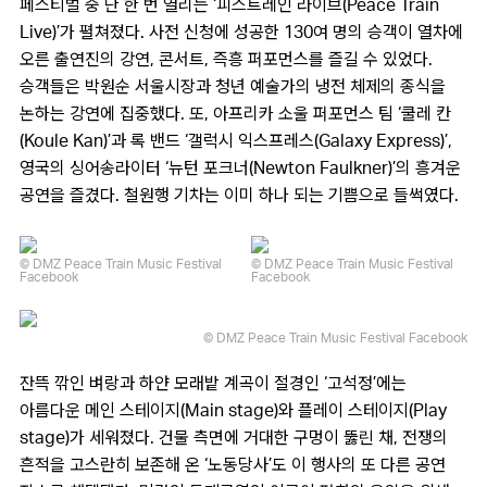
페스티벌 중 단 한 번 열리는 ‘피스트레인 라이브(Peace Train
Live)’가 펼쳐졌다. 사전 신청에 성공한 130여 명의 승객이 열차에
오른 출연진의 강연, 콘서트, 즉흥 퍼포먼스를 즐길 수 있었다.
승객들은 박원순 서울시장과 청년 예술가의 냉전 체제의 종식을
논하는 강연에 집중했다. 또, 아프리카 소울 퍼포먼스 팀 ‘쿨레 칸
(Koule Kan)’과 록 밴드 ‘갤럭시 익스프레스(Galaxy Express)’,
영국의 싱어송라이터 ‘뉴턴 포크너(Newton Faulkner)’의 흥겨운
공연을 즐겼다. 철원행 기차는 이미 하나 되는 기쁨으로 들썩였다.
© DMZ Peace Train Music Festival
© DMZ Peace Train Music Festival
Facebook
Facebook
© DMZ Peace Train Music Festival Facebook
잔뜩 깎인 벼랑과 하얀 모래밭 계곡이 절경인 ‘고석정’에는
아름다운 메인 스테이지(Main stage)와 플레이 스테이지(Play
stage)가 세워졌다. 건물 측면에 거대한 구멍이 뚫린 채, 전쟁의
흔적을 고스란히 보존해 온 ‘노동당사’도 이 행사의 또 다른 공연